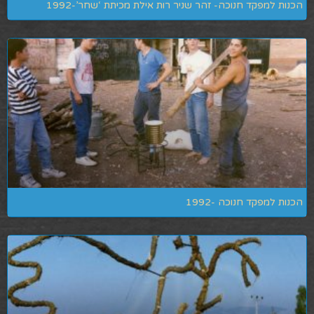
הכנות למפקד חנוכה- זהר שניר רות אילת מכיתת ‘שחר’-1992
הכנות למפקד חנוכה -1992