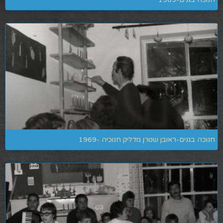
חנוכה בגנים-ראובן שטרן מדליק חנוכיה -1969