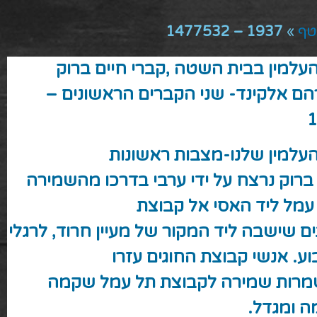
טף
»
1937 – 1477532
העלמין בבית השטה ,קברי חיים ברוק
הם אלקינד- שני הקברים הראשונים –
העלמין שלנו-מצבות ראשונות
 ברוק
נרצח על ידי ערבי בדרכו מהשמירה
עמל ליד האסי אל קבוצת
ם שישבה ליד המקור של מעיין חרוד, לרגלי
ע. אנשי קבוצת החוגים עזרו
רות שמירה לקבוצת תל עמל שקמה
ה ומגדל.