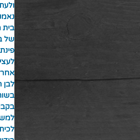
ולעת
נאמני
בית 
של ב
פינת
לעצי 
אחר ש
לבן ה
בשור
בקבר 
למשפ
לכיתו