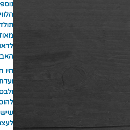
נוספ
הלוו
תולדו
מאוז
לדאוג
האבל
היו 
ועדת 
ולבס
שיש 
לעצה