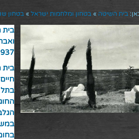
אן:
בית השיטה
»
בטחון ומלחמות ישראל
»
בטחון שו
בית 
ואבר
1937
בית 
חיים
בתל 
החוגי
הגלבו
במשמ
בחומ