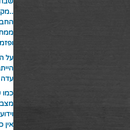
שבת
..מקר
החבר
ממחל
ופזמ
על ה
היית
עדה 
כמו ש
מצבות
וידוע 
אין 