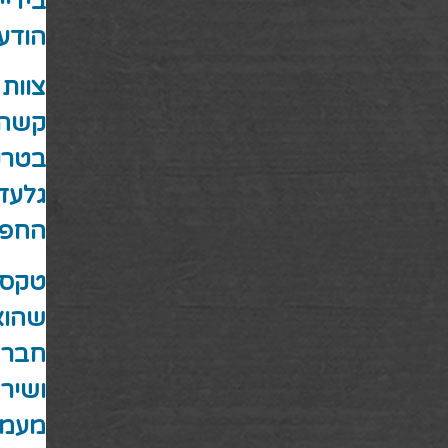
בידיי
הודעה
צוות
קשה.
בטרנ
גלעד
החפי
טקס 
שהוא
חבר 
ושיר.
מעמו