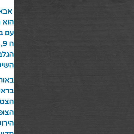
אבא 
הוא 
עם בנ
הגלבו
השיט
באותן
בראש
הצטר
הצופ
הירושלמיים. ב