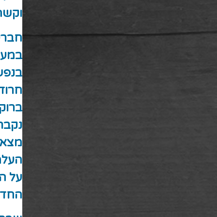
וקשה
חברי 
במעיי
בנפש
חרוד
ברוק
נקבר
מצאו
העלמ
על ה
החדש