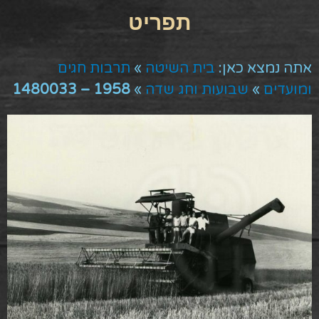
אתה נמצא כאן:
בית השיטה
»
תרבות חגים
ומועדים
»
שבועות וחג שדה
»
1958 – 1480033