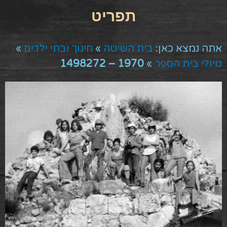
אתה נמצא כאן:
בית השיטה
»
חינוך ובתי ילדים
»
טיולי בית הספר
»
1970 – 1498272