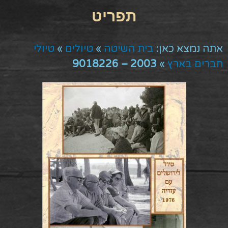
אתה נמצא כאן:
בית השיטה
»
טיולים
»
טיולי
חברים בארץ
»
2003 – 9018226