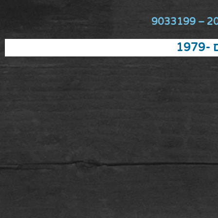
2010 –
197