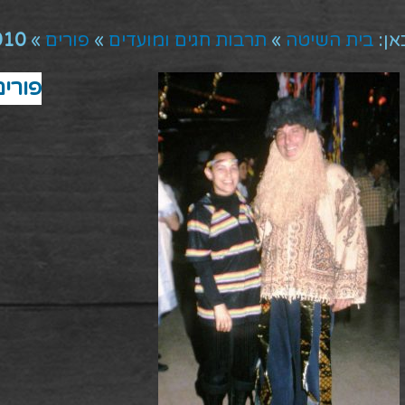
אן:
בית השיטה
»
תרבות חגים ומועדים
»
פורים
»
 9033199
פורים -9