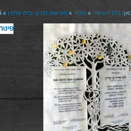
אן:
בית השיטה
»
נזכור
»
מורשת זכרון ובית עלמין
»
93
פינות ז