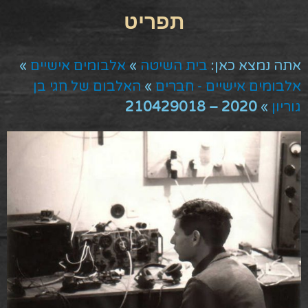
אתה נמצא כאן:
בית השיטה
»
אלבומים אישיים
»
אלבומים אישיים - חברים
»
האלבום של חגי בן
גוריון
»
2020 – 210429018