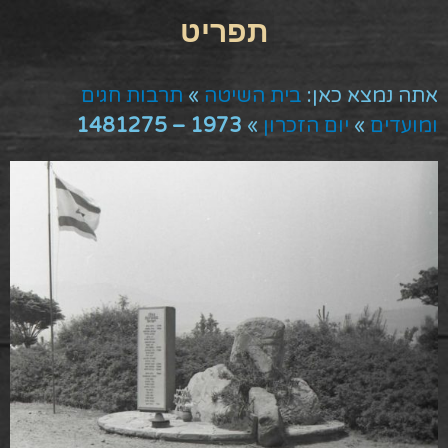
אתה נמצא כאן:
בית השיטה
»
תרבות חגים
ומועדים
»
יום הזכרון
»
1973 – 1481275